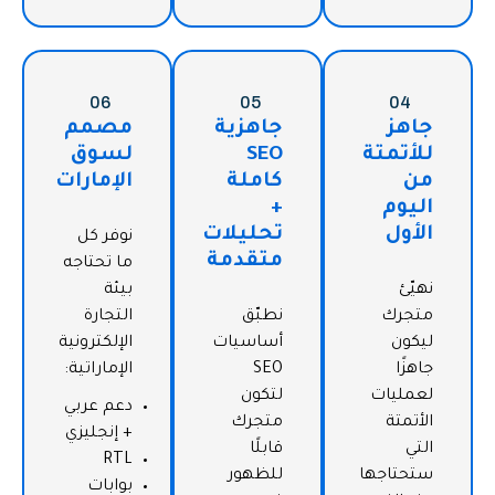
06
05
04
جاهز
جاهزية
مصمم
للأتمتة
SEO
لسوق
من
كاملة
الإمارات
اليوم
+
الأول
تحليلات
نوفر كل
متقدمة
ما تحتاجه
نهيّئ
بيئة
متجرك
نطبّق
التجارة
ليكون
أساسيات
الإلكترونية
جاهزًا
SEO
الإماراتية:
لعمليات
لتكون
دعم عربي
الأتمتة
متجرك
+ إنجليزي
التي
قابلًا
RTL
ستحتاجها
للظهور
بوابات