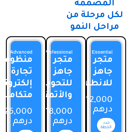
المصممة
لكل مرحلة من
مراحل النمو
Advanced
Professional
Essential
متجر
متجر
منظومة
جاهز
جاهز
تجارة
للانطلاق
للتحويل
إلكترونية
والأتمتة
متكاملة
12,000
درهم
25,000
18,000
درهم
درهم
حدد
الخطة