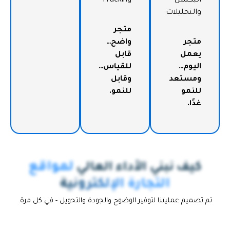
البكسل
Tracking
والتحليلات
متجر
متجر
واضح…
يعمل
قابل
اليوم…
للقياس…
ومستعد
وقابل
للنمو
للنمو
.
غدًا
.
لمواقع
كيف نبني الأداء العالي
التجارة الإلكترونية
تم تصميم عمليتنا لتوفير الوضوح والجودة والتحويل - في كل مرة.