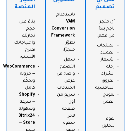
قبل أي
للتحويل
اختيار
تصميم
المنصة
باستخدام
أي متجر
VAM
بناءً على
ناجح يبدأ
Conversion
حجم
من فهم:
Framework
تجارتك
نطوّر
واحتياجاتك
المنتجات
متجرًا:
نقترح
العملاء
الأنسب:
الأسعار
سهل
رحلة
التصفح
WooCommerce
الشراء
واضح في
— مرونة
الفروق
عرض
وتحكّم
التنافسية
المنتجات
كامل
نموذج
سريع من
Shopify
العمل
أول
— سرعة
صفحة
وسهولة
لآخر
Bitrix24
نقوم
خطوة
Store
—
بتحليل
يدفع
متجر