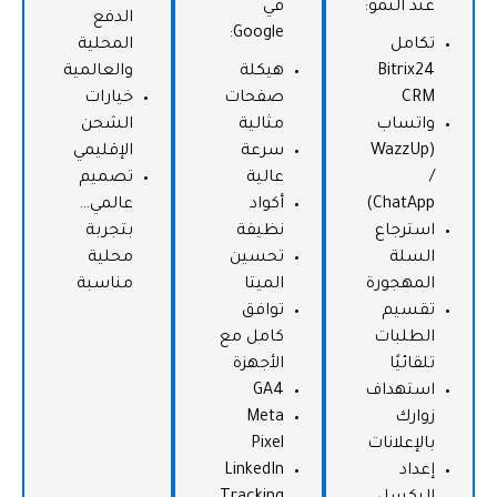
عند النمو:
في
الدفع
Google:
تكامل
المحلية
Bitrix24
هيكلة
والعالمية
CRM
صفحات
خيارات
واتساب
مثالية
الشحن
(WazzUp
سرعة
الإقليمي
/
عالية
تصميم
ChatApp)
أكواد
عالمي…
استرجاع
نظيفة
بتجربة
السلة
تحسين
محلية
المهجورة
الميتا
مناسبة
تقسيم
توافق
الطلبات
كامل مع
تلقائيًا
الأجهزة
استهداف
GA4
زوارك
Meta
بالإعلانات
Pixel
إعداد
LinkedIn