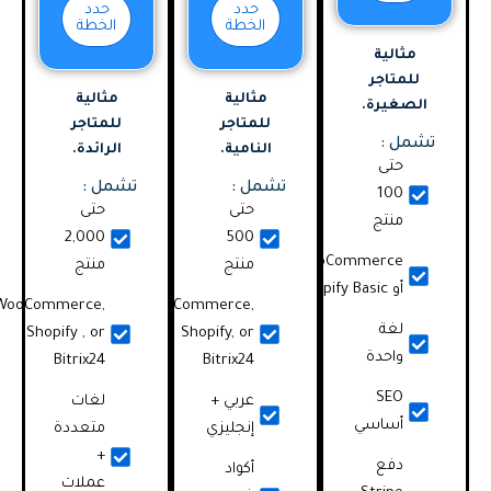
حدد
حدد
الخطة
الخطة
مثالية
للمتاجر
مثالية
مثالية
الصغيرة.
للمتاجر
للمتاجر
تشمل :
النامية.
الرائدة.
حتى
تشمل :
تشمل :
100
حتى
حتى
منتج
2,000
500
WooCommerce
منتج
منتج
أو Shopify Basic
WooCommerce,
WooCommerce,
لغة
Shopify , or
Shopify, or
واحدة
Bitrix24
Bitrix24
SEO
عربي +
لغات
أساسي
إنجليزي
متعددة
+
دفع
أكواد
عملات